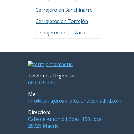
Cerrajero en Sanchinarro
Cerrajeros en Torrejón
Cerrajeros en Coslada
Teléfono / Urgencias:
660 016 494
Mail:
info@cerrajerosprofesionalesmadrid.com
Dirección:
Calle de Antonio López, 150, local,
28026 Madrid