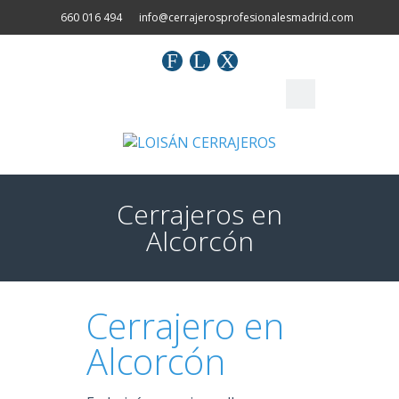
660 016 494
info@cerrajerosprofesionalesmadrid.com
F
L
X
Cerrajeros en
Alcorcón
Cerrajero en
Alcorcón