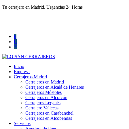
Tu cerrajero en Madrid. Urgencias 24 Horas
660 016 494
info@cerrajerosprofesionalesmadrid.com
F
L
X
Inicio
Empresa
Cerrajeros Madrid
Cerrajeros en Madrid
Cerrajeros en Alcalá de Henares
Cerrajeros Móstoles
Cerrajeros en Alcorcón
Cerrajeros Leganés
Cerrajero Vallecas
Cerrajeros en Carabanchel
Cerrajeros en Alcobendas
Servicios
Apertura de Puertas