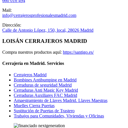
660 016 494
Mail:
info@cerrajerosprofesionalesmadrid.com
Dirección:
Calle de Antonio López, 150, local, 28026 Madrid
LOISÁN CERRAJEROS MADRID
Compra nuestros productos aquí:
https://santigo.es/
Cerrajería en Madrid. Servicios
Cerrajeros Madrid
Bombines Antibumping en Madrid
Cerraduras de seguridad Madrid
Cerraduras Anti Magic Key Madrid
Cerraduras Auxiliares FAC Madrid
Amaestramiento de Llaves Madrid. Llaves Maestras
Muelles Cierra Puertas
Sustitución de Puertas de Trastero
Trabajos para Comunidades, Viviendas y Oficinas