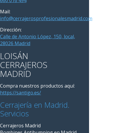
660 016 494
Mail:
info@cerrajerosprofesionalesmadrid.com
Dirección:
Calle de Antonio López, 150, local,
28026 Madrid
LOISÁN
CERRAJEROS
MADRID
Compra nuestros productos aquí:
https://santigo.es/
Cerrajería en Madrid.
Servicios
Cerrajeros Madrid
Bombines Antibumping en Madrid