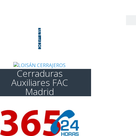
660 016 494
info@cerrajerosprofesionalesmadrid.com
F
L
X
Cerraduras
Auxiliares FAC
Madrid