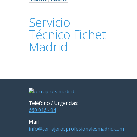
Servicio
Técnico Fichet
Madrid
Teléfono / Urgencias:
660 016 494
Mail:
info@cerrajerosprofesionalesmadrid.com