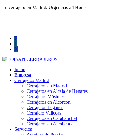
Tu cerrajero en Madrid. Urgencias 24 Horas
660 016 494
info@cerrajerosprofesionalesmadrid.com
F
L
X
Inicio
Empresa
Cerrajeros Madrid
Cerrajeros en Madrid
Cerrajeros en Alcalá de Henares
Cerrajeros Móstoles
Cerrajeros en Alcorcón
Cerrajeros Leganés
Cerrajero Vallecas
Cerrajeros en Carabanchel
Cerrajeros en Alcobendas
Servicios
Apertura de Puertas