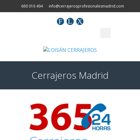
660 016 494
info@cerrajerosprofesionalesmadrid.com
F
L
X
Cerrajeros Madrid