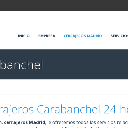
INICIO
EMPRESA
CERRAJEROS MADRID
SERVICIO
abanchel
rajeros Carabanchel 24 h
n,
cerrajeros Madrid
, le ofrecemos todos los servicios rela