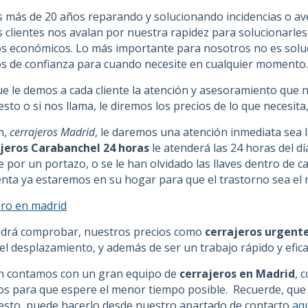
 más de 20 años reparando y solucionando incidencias o aver
 clientes nos avalan por nuestra rapidez para solucionarle
os económicos. Lo más importante para nosotros no es soluci
os de confianza para cuando necesite en cualquier momento.
ue le demos a cada cliente la atención y asesoramiento que 
sto o si nos llama, le diremos los precios de lo que necesit
n,
cerrajeros Madrid
, le daremos una atención inmediata sea l
jeros Carabanchel 24 horas
le atenderá las 24 horas del dí
le por un portazo, o se le han olvidado las llaves dentro de
enta ya estaremos en su hogar para que el trastorno sea el 
drá comprobar, nuestros precios como
cerrajeros urgent
 el desplazamiento, y además de ser un trabajo rápido y efic
n contamos con un gran equipo de
cerrajeros en Madrid
, 
os para que espere el menor tiempo posible. Recuerde, que p
sto, puede hacerlo desde nuestro apartado de contacto
aq