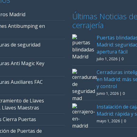
eros Madrid
Últimas Noticias d
cerrajería
es Antibumping en
Puertas blindada
uras de seguridad
Madrid: seguridad
apertura fácil
julio 1, 2026
|
0
uras Anti Magic Key
Cerraduras inteli
en Madrid: más s
uras Auxiliares FAC
y control
junio 1, 2026
|
0
ramiento de Llaves
Instalación de caj
. Llaves Maestras
Madrid: rápida y 
s Cierra Puertas
mayo 1, 2026
|
0
ción de Puertas de