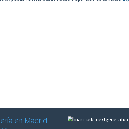
jería en Madrid.
cios