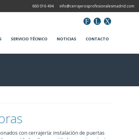
660 016 494
info@cerrajerosprofesionalesmadrid.com
F
L
X
S
SERVICIO TÉCNICO
NOTICIAS
CONTACTO
oras
cionados con cerrajería: instalación de puertas