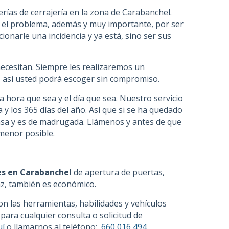
ías de cerrajería en la zona de Carabanchel.
s el problema, además y muy importante, por ser
onarle una incidencia y ya está, sino ser sus
necesitan. Siempre les realizaremos un
a, así usted podrá escoger sin compromiso.
a hora que sea y el día que sea. Nuestro servicio
a y los 365 días del año. Así que si se ha quedado
 casa y es de madrugada. Llámenos y antes de que
menor posible.
es en Carabanchel
de apertura de puertas,
az, también es económico.
con las herramientas, habilidades y vehículos
ara cualquier consulta o solicitud de
uí
o llamarnos al teléfono:
660 016 494