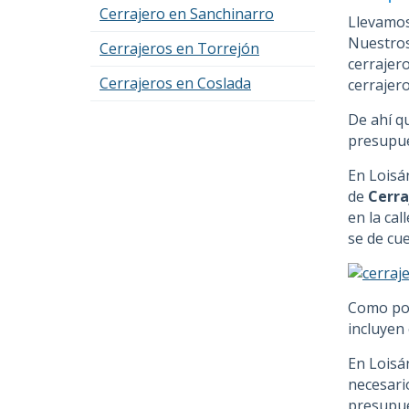
Cerrajero en Sanchinarro
Llevamos
Nuestros
Cerrajeros en Torrejón
cerrajer
Cerrajeros en Coslada
cerrajer
De ahí q
presupue
En Loisá
de
Cerra
en la cal
se de cu
Como po
incluyen
En Loisá
necesari
presupue