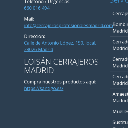
Teléfono / Urgencias:
660 016 494
Cerraj
Mail:
Bombin
info@cerrajerosprofesionalesmadrid.com
Madrid
Dirección:
Cerrad
Calle de Antonio López, 150, local,
Madrid
28026 Madrid
LOISÁN CERRAJEROS
Cerrad
Madrid
MADRID
Cerrad
Compra nuestros productos aquí:
Madrid
https://santigo.es/
Amaest
Madrid
Muelle
Sustitu