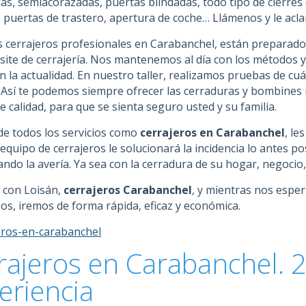
as, semiacorazadas, puertas blindadas, todo tipo de cierres
s, puertas de trastero, apertura de coche… Llámenos y le ac
 cerrajeros profesionales en Carabanchel, están preparados 
site de cerrajería. Nos mantenemos al día con los métodos y
n la actualidad. En nuestro taller, realizamos pruebas de cu
 Así te podemos siempre ofrecer las cerraduras y bombines
 calidad, para que se sienta seguro usted y su familia.
e todos los servicios como
cerrajeros en Carabanchel
, le
quipo de cerrajeros le solucionará la incidencia lo antes po
ndo la avería. Ya sea con la cerradura de su hogar, negocio, 
 con Loisán,
cerrajeros Carabanchel
, y mientras nos espe
os, iremos de forma rápida, eficaz y económica.
rajeros en Carabanchel. 
eriencia