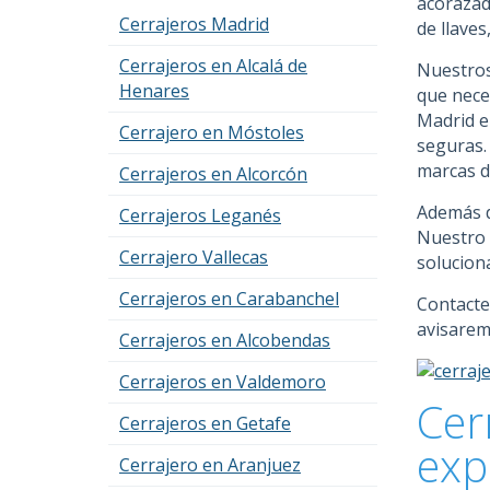
acorazad
Cerrajeros Madrid
de llave
Cerrajeros en Alcalá de
Nuestros
Henares
que nece
Madrid e
Cerrajero en Móstoles
seguras.
marcas de
Cerrajeros en Alcorcón
Además d
Cerrajeros Leganés
Nuestro e
Cerrajero Vallecas
soluciona
Cerrajeros en Carabanchel
Contacte
avisarem
Cerrajeros en Alcobendas
Cerrajeros en Valdemoro
Cer
Cerrajeros en Getafe
exp
Cerrajero en Aranjuez