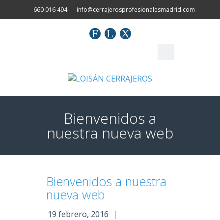
660 016 494
info@cerrajerosprofesionalesmadrid.com
F
L
X
Bienvenidos a
nuestra nueva web
Bienvenidos a nuestra
nueva web
19 febrero, 2016
|