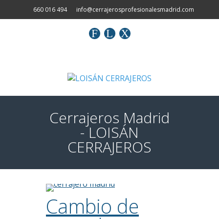
660 016 494
info@cerrajerosprofesionalesmadrid.com
F
L
X
Cerrajeros Madrid
- LOISÁN
CERRAJEROS
Cambio de