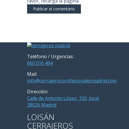
favor, recarga la página.
Teléfono / Urgencias:
660 016 494
Mail:
info@cerrajerosprofesionalesmadrid.com
Dirección:
Calle de Antonio López, 150, local,
28026 Madrid
LOISÁN
CERRAJEROS