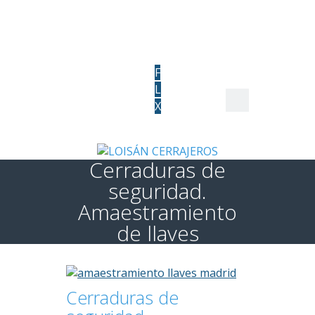
660 016 494
info@cerrajerosprofesionalesmadrid.com
F
L
X
Cerraduras de
seguridad.
Amaestramiento
de llaves
Cerraduras de