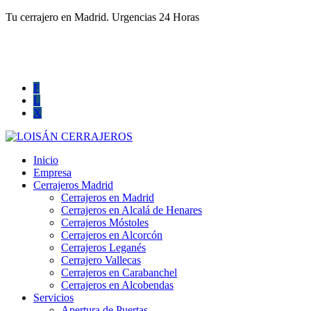
Tu cerrajero en Madrid. Urgencias 24 Horas
660 016 494
info@cerrajerosprofesionalesmadrid.com
F
L
X
Inicio
Empresa
Cerrajeros Madrid
Cerrajeros en Madrid
Cerrajeros en Alcalá de Henares
Cerrajeros Móstoles
Cerrajeros en Alcorcón
Cerrajeros Leganés
Cerrajero Vallecas
Cerrajeros en Carabanchel
Cerrajeros en Alcobendas
Servicios
Apertura de Puertas