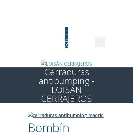
660 016 494
info@cerrajerosprofesionalesmadrid.com
F
L
X
Cerraduras
antibumping -
LOISÁN
CERRAJEROS
Bombín