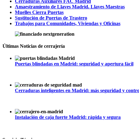
Cerraduras Auxiliares FAC Madrid
Amaestramiento de Llaves Madrid. Llaves Maestras
Muelles Cierra Puertas
Sustitución de Puertas de Trastero
Trabajos para Comunidades, Viviendas y Oficinas
Últimas Noticias de cerrajería
Puertas blindadas en Madrid: seguridad y apertura fácil
julio 1, 2026
|
0
Cerraduras inteligentes en Madrid: más seguridad y contro
junio 1, 2026
|
0
Instalación de caja fuerte Madrid: rápida y segura
mayo 1, 2026
|
0