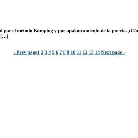
d por el
método Bumping
y por apalancamiento de la puerta. ¿Có
 […]
‹ Prev page
1
2
3
4
5
6
7
8
9
10
11
12
13
14
Next page ›