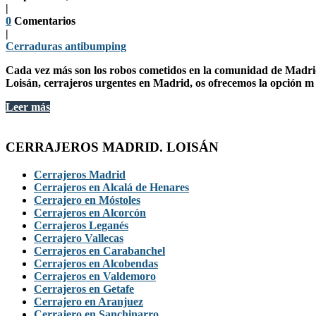
|
0
Comentarios
|
Cerraduras antibumping
Cada vez más son los robos cometidos en la comunidad de Madri
Loisán, cerrajeros urgentes en Madrid, os ofrecemos la opción m
Leer más
CERRAJEROS MADRID. LOISÁN
Cerrajeros Madrid
Cerrajeros en Alcalá de Henares
Cerrajero en Móstoles
Cerrajeros en Alcorcón
Cerrajeros Leganés
Cerrajero Vallecas
Cerrajeros en Carabanchel
Cerrajeros en Alcobendas
Cerrajeros en Valdemoro
Cerrajeros en Getafe
Cerrajero en Aranjuez
Cerrajero en Sanchinarro