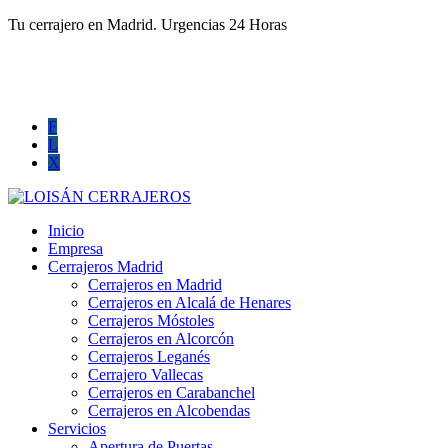
Tu cerrajero en Madrid. Urgencias 24 Horas
660 016 494
info@cerrajerosprofesionalesmadrid.com
F
L
X
Inicio
Empresa
Cerrajeros Madrid
Cerrajeros en Madrid
Cerrajeros en Alcalá de Henares
Cerrajeros Móstoles
Cerrajeros en Alcorcón
Cerrajeros Leganés
Cerrajero Vallecas
Cerrajeros en Carabanchel
Cerrajeros en Alcobendas
Servicios
Apertura de Puertas