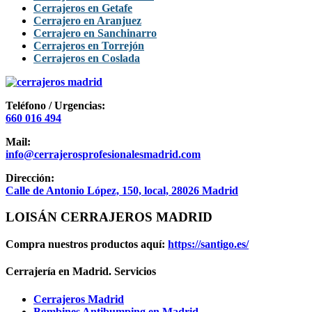
Cerrajeros en Getafe
Cerrajero en Aranjuez
Cerrajero en Sanchinarro
Cerrajeros en Torrejón
Cerrajeros en Coslada
Teléfono / Urgencias:
660 016 494
Mail:
info@cerrajerosprofesionalesmadrid.com
Dirección:
Calle de Antonio López, 150, local, 28026 Madrid
LOISÁN CERRAJEROS MADRID
Compra nuestros productos aquí:
https://santigo.es/
Cerrajería en Madrid. Servicios
Cerrajeros Madrid
Bombines Antibumping en Madrid