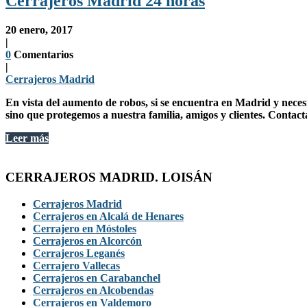
Cerrajeros Madrid 24 horas
20 enero, 2017
|
0
Comentarios
|
Cerrajeros Madrid
En vista del aumento de robos, si se encuentra en Madrid y neces
sino que protegemos a nuestra familia, amigos y clientes. Contac
Leer más
CERRAJEROS MADRID. LOISÁN
Cerrajeros Madrid
Cerrajeros en Alcalá de Henares
Cerrajero en Móstoles
Cerrajeros en Alcorcón
Cerrajeros Leganés
Cerrajero Vallecas
Cerrajeros en Carabanchel
Cerrajeros en Alcobendas
Cerrajeros en Valdemoro