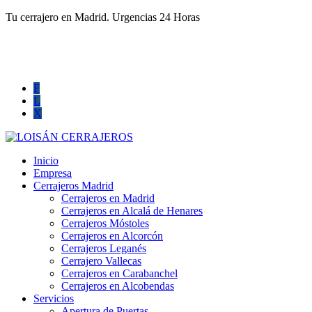
Tu cerrajero en Madrid. Urgencias 24 Horas
660 016 494
info@cerrajerosprofesionalesmadrid.com
F
L
X
Inicio
Empresa
Cerrajeros Madrid
Cerrajeros en Madrid
Cerrajeros en Alcalá de Henares
Cerrajeros Móstoles
Cerrajeros en Alcorcón
Cerrajeros Leganés
Cerrajero Vallecas
Cerrajeros en Carabanchel
Cerrajeros en Alcobendas
Servicios
Apertura de Puertas