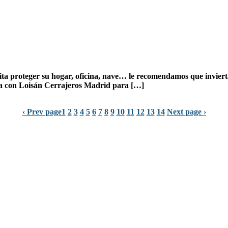
ita proteger su hogar, oficina, nave… le recomendamos que inviert
ta con Loisán
Cerrajeros Madrid
para […]
‹ Prev page
1
2
3
4
5
6
7
8
9
10
11
12
13
14
Next page ›